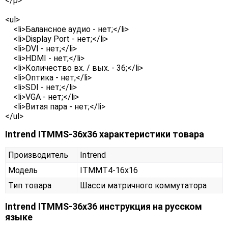
</p>
<ul>
<li>Балансное аудио - нет;</li>
<li>Display Port - нет;</li>
<li>DVI - нет;</li>
<li>HDMI - нет;</li>
<li>Количество вх. / вых. - 36;</li>
<li>Оптика - нет;</li>
<li>SDI - нет;</li>
<li>VGA - нет;</li>
<li>Витая пара - нет;</li>
</ul>
Intrend ITMMS-36x36 характеристики товара
Производитель
Intrend
Модель
ITMMT4-16x16
Тип товара
Шасси матричного коммутатора
Intrend ITMMS-36x36 инструкция на русском
языке