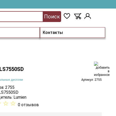
Поиск
Контакты
 LS7550SD
альные дисплеи
Артикул: 2755
а: 2755
 LS7550SD
итель:
Lumien
☆
☆
☆
0 отзывов