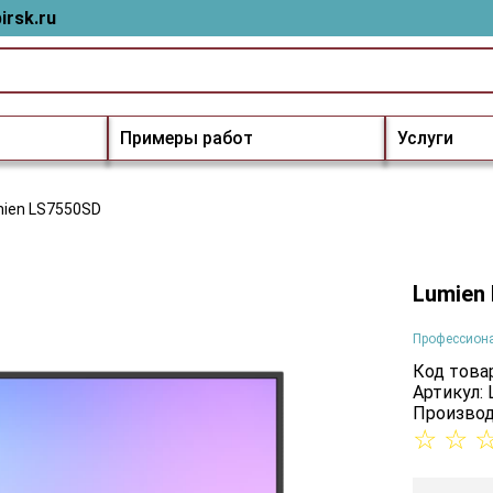
irsk.ru
Примеры работ
Услуги
ien LS7550SD
Lumien
Профессион
Код товар
Артикул:
Производ
☆
☆