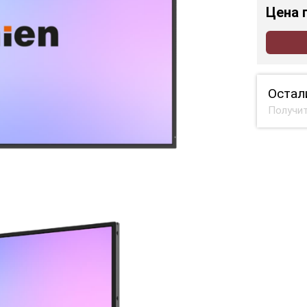
Цена
Остал
Получит