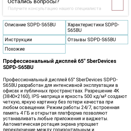
Остались вопросы?
Получите консультацию нашего специалиста
Описание SDPD-S65BU
Характеристики SDPD-
S65BU
Инструкции
Отзывы SDPD-S65BU
Похожие
Профессиональный дисплей 65" SberDevices
SDPD-S65BU
Профессиональный дисплей 65" SberDevices SDPD-
S65BU разработан для интенсивной эксплуатации в
офисах и публичных пространствах. Разрешение 4K
(3840×2160), IPS-матрица и яркость 500 кд/м² создают
четкую, яркую картинку без потери качества при
любом освещении. Режим работы 24/7, встроенная
память 4 ГБ и открытая платформа позволяют
устанавливать любые приложения и виджеты.
Автоматическая ротация экрана упрощает
переключение между горизонтальным и