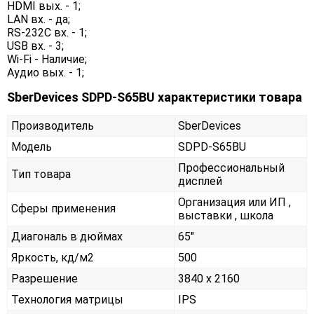
HDMI вых. - 1;
LAN вх. - да;
RS-232C вх. - 1;
USB вх. - 3;
Wi-Fi - Наличие;
Аудио вых. - 1;
SberDevices SDPD-S65BU характеристики товара
Производитель
SberDevices
Модель
SDPD-S65BU
Профессиональный
Тип товара
дисплей
Организация или ИП ,
Сферы применения
выставки , школа
Диагональ в дюймах
65"
Яркость, кд/м2
500
Разрешение
3840 x 2160
Технология матрицы
IPS