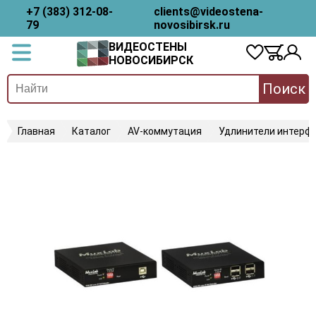
+7 (383) 312-08-
clients@videostena-
79
novosibirsk.ru
ВИДЕОСТЕНЫ
НОВОСИБИРСК
Поиск
Главная
Каталог
AV-коммутация
Удлинители интерфе