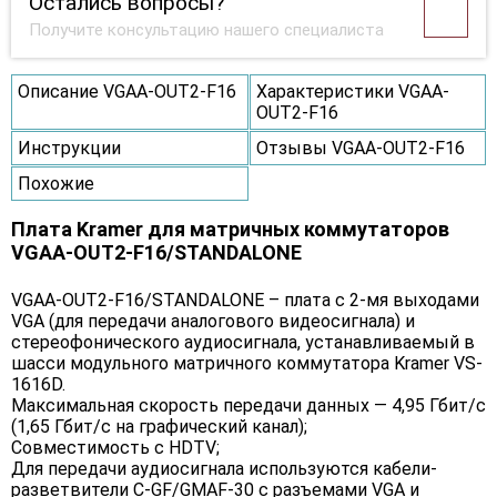
Остались вопросы?
Получите консультацию нашего специалиста
Описание VGAA-OUT2-F16
Характеристики VGAA-
OUT2-F16
Инструкции
Отзывы VGAA-OUT2-F16
Похожие
Плата Kramer для матричных коммутаторов
VGAA-OUT2-F16/STANDALONE
VGAA-OUT2-F16/STANDALONE – плата с 2-мя выходами
VGA (для передачи аналогового видеосигнала) и
стереофонического аудиосигнала, устанавливаемый в
шасси модульного матричного коммутатора Kramer VS-
1616D.
Максимальная скорость передачи данных — 4,95 Гбит/с
(1,65 Гбит/с на графический канал);
Совместимость с HDTV;
Для передачи аудиосигнала используются кабели-
разветвители C-GF/GMAF-30 с разъемами VGA и