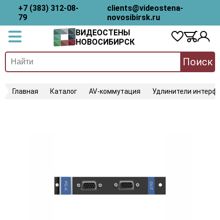
+7 (383) 312-08-
clients@videostena-
79
novosibirsk.ru
ВИДЕОСТЕНЫ
НОВОСИБИРСК
Поиск
Главная
Каталог
AV-коммутация
Удлинители интерфе