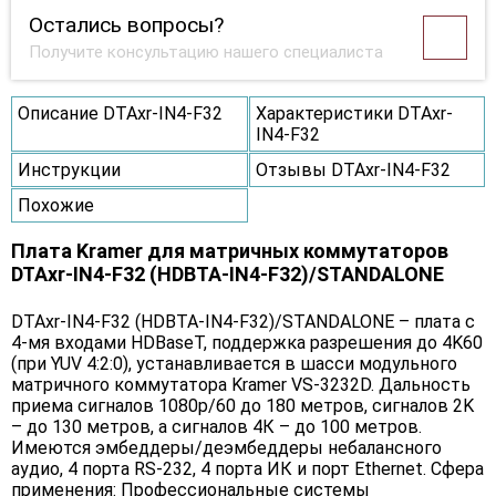
Остались вопросы?
Получите консультацию нашего специалиста
Описание DTAxr-IN4-F32
Характеристики DTAxr-
IN4-F32
Инструкции
Отзывы DTAxr-IN4-F32
Похожие
Плата Kramer для матричных коммутаторов
DTAxr-IN4-F32 (HDBTA-IN4-F32)/STANDALONE
DTAxr-IN4-F32 (HDBTA-IN4-F32)/STANDALONE – плата c
4-мя входами HDBaseT, поддержка разрешения до 4K60
(при YUV 4:2:0), устанавливается в шасси модульного
матричного коммутатора Kramer VS-3232D. Дальность
приема сигналов 1080p/60 до 180 метров, сигналов 2K
– до 130 метров, а сигналов 4К – до 100 метров.
Имеются эмбеддеры/деэмбеддеры небалансного
аудио, 4 порта RS-232, 4 порта ИК и порт Ethernet. Сфера
применения: Профессиональные системы