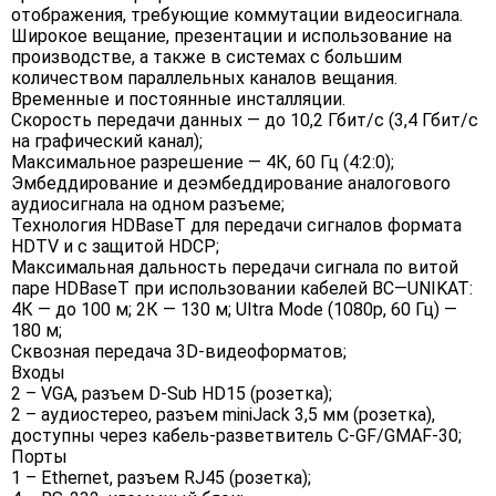
отображения, требующие коммутации видеосигнала.
Широкое вещание, презентации и использование на
производстве, а также в системах с большим
количеством параллельных каналов вещания.
Временные и постоянные инсталляции.
Скорость передачи данных — до 10,2 Гбит/с (3,4 Гбит/с
на графический канал);
Максимальное разрешение — 4К, 60 Гц (4:2:0);
Эмбеддирование и деэмбеддирование аналогового
аудиосигнала на одном разъеме;
Технология HDBaseT для передачи сигналов формата
HDTV и с защитой HDCP;
Максимальная дальность передачи сигнала по витой
паре HDBaseT при использовании кабелей BC—UNIKAT:
4К — до 100 м; 2К — 130 м; Ultra Mode (1080p, 60 Гц) —
180 м;
Сквозная передача 3D-видеоформатов;
Входы
2 – VGA, разъем D-Sub HD15 (розетка);
2 – аудиостерео, разъем miniJack 3,5 мм (розетка),
доступны через кабель-разветвитель C-GF/GMAF-30;
Порты
1 – Ethernet, разъем RJ45 (розетка);