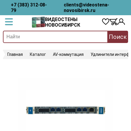
+7 (383) 312-08-
clients@videostena-
79
novosibirsk.ru
ВИДЕОСТЕНЫ
НОВОСИБИРСК
Поиск
Главная
Каталог
AV-коммутация
Удлинители интерфе