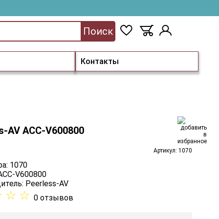
Поиск
Контакты
ss-AV ACC-V600800
Артикул: 1070
а: 1070
 ACC-V600800
итель:
Peerless-AV
☆
☆
☆
0 отзывов