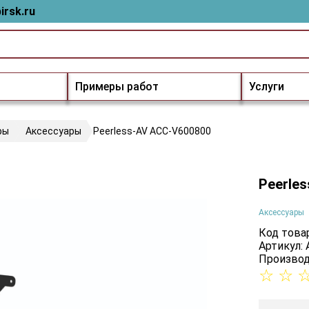
irsk.ru
Примеры работ
Услуги
ры
Аксессуары
Peerless-AV ACC-V600800
Peerle
Аксессуары
Код товар
Артикул:
Производ
☆
☆