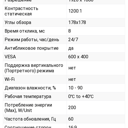
Контрастность
1200:1
статическая
Углы обзора
178x178
Время отклика, мс
8
Режим работы, час/день
24/7
Антибликовое покрытие
да
VESA
600 x 400
Поддержка вертикального
нет
(Портретного) режима
Wi-Fi
нет
Диапазон влажности, %
10 - 90
Рабочая температура
0℃ to +40℃
Потребление энергии
200
(Max), W/Unit
Частота обновления, Гц
60
Соотношение сторон
16:9