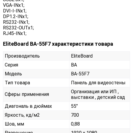
VGA-INx1;
DVI-I-INx1;
DP1.2-INx1;
RS232-INx1;
RS232-OUTx1;
RJ45-INx1;
EliteBoard BA-55F7 характеристики товара
Производитель
EliteBoard
Серия
BA
Модель
BA-55F7
Тип товара
Панель для видеостены
Организация или ИП ,
Сферы применения
выставки , детский сад
Диагональ в дюймах
55"
Яркость, кд/м2
700
Шов, мм
0,88
Разрешение
1920 x 1080