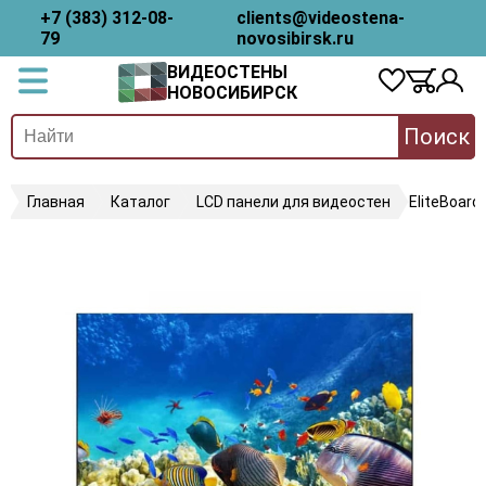
+7 (383) 312-08-
clients@videostena-
79
novosibirsk.ru
ВИДЕОСТЕНЫ
НОВОСИБИРСК
Поиск
Главная
Каталог
LCD панели для видеостен
EliteBoard