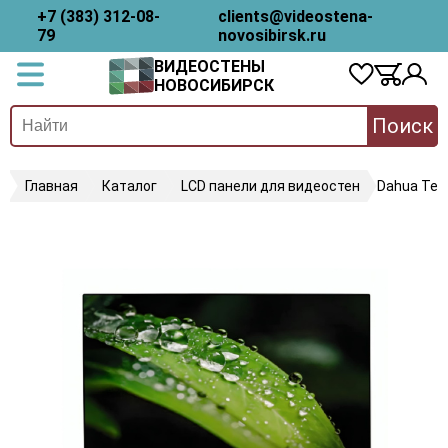
+7 (383) 312-08-
clients@videostena-
79
novosibirsk.ru
ВИДЕОСТЕНЫ
НОВОСИБИРСК
Поиск
Главная
Каталог
LCD панели для видеостен
Dahua Tec