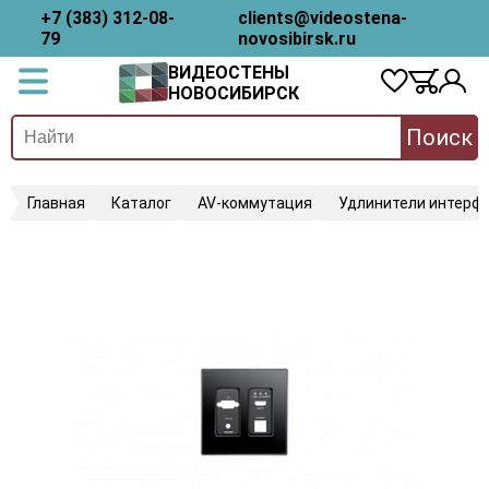
+7 (383) 312-08-
clients@videostena-
79
novosibirsk.ru
ВИДЕОСТЕНЫ
НОВОСИБИРСК
Поиск
Главная
Каталог
AV-коммутация
Удлинители интерфе