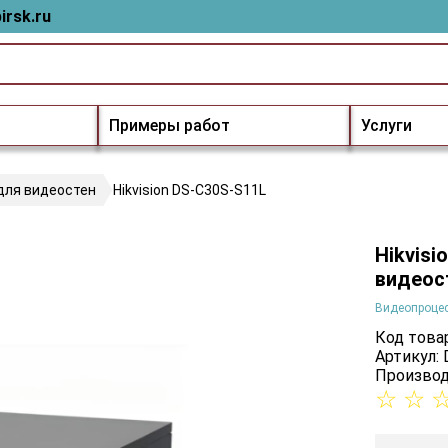
irsk.ru
Примеры работ
Услуги
для видеостен
Hikvision DS-C30S-S11L
Hikvis
видеос
Видеопроцес
Код товар
Артикул:
Производ
☆
☆