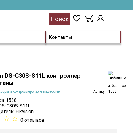
Поиск
Контакты
ion DS-C30S-S11L контроллер
тены
соры и контроллеры для видеостен
Артикул: 1538
а: 1538
 DS-C30S-S11L
итель:
Hikvision
☆
☆
☆
0 отзывов