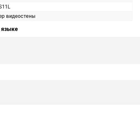
S11L
ер видеостены
м языке