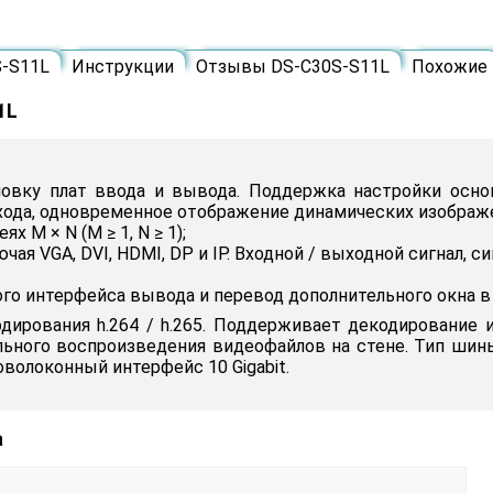
S-S11L
Инструкции
Отзывы DS-C30S-S11L
Похожие
1L
овку плат ввода и вывода. Поддержка настройки основ
ода, одновременное отображение динамических изображе
 M × N (M ≥ 1, N ≥ 1);
я VGA, DVI, HDMI, DP и IP. Входной / выходной сигнал, сиг
дного интерфейса вывода и перевод дополнительного окна
ирования h.264 / h.265. Поддерживает декодирование и
льного воспроизведения видеофайлов на стене. Тип шины
птоволоконный интерфейс 10 Gigabit.
а