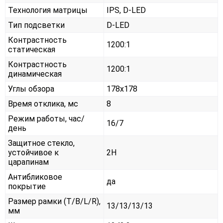
Технология матрицы
IPS, D-LED
Тип подсветки
D-LED
Контрастность
1200:1
статическая
Контрастность
1200:1
динамическая
Углы обзора
178x178
Время отклика, мс
8
Режим работы, час/
16/7
день
Защитное стекло,
устойчивое к
2H
царапинам
Антибликовое
да
покрытие
Размер рамки (T/B/L/R),
13/13/13/13
мм