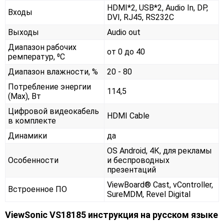
HDMI*2, USB*2, Audio In, DP,
Входы
DVI, RJ45, RS232С
Выходы
Audio out
Диапазон рабочих
от 0 до 40
ремператур, ⁰С
Диапазон влажности, %
20 - 80
Потребление энергии
114,5
(Max), Вт
Цифровой видеокабель
HDMI Cable
в комплекте
Динамики
да
OS Android, 4К, для рекламы
Особенности
и беспроводных
презентаций
ViewBoard® Cast, vController,
Встроенное ПО
SureMDM, Revel Digital
ViewSonic VS18185 инструкция на русском языке