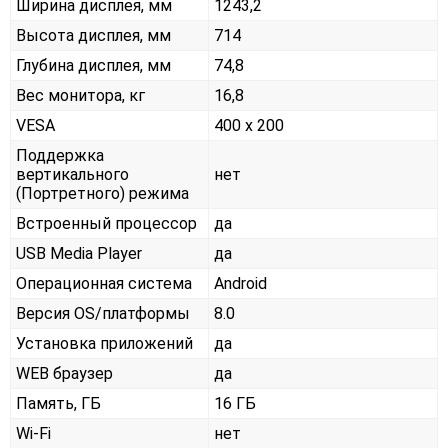
Ширина дисплея, мм
1243,2
Высота дисплея, мм
714
Глубина дисплея, мм
74,8
Вес монитора, кг
16,8
VESA
400 x 200
Поддержка
вертикального
нет
(Портретного) режима
Встроенный процессор
да
USB Media Player
да
Операционная система
Android
Версия OS/платформы
8.0
Установка приложений
да
WEB браузер
да
Память, ГБ
16 ГБ
Wi-Fi
нет