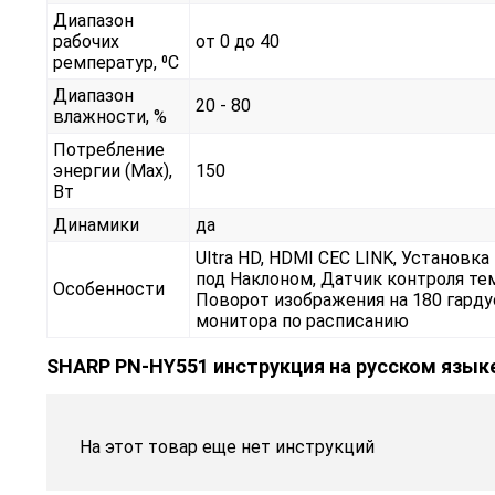
Диапазон
рабочих
от 0 до 40
ремператур, ⁰С
Диапазон
20 - 80
влажности, %
Потребление
энергии (Max),
150
Вт
Динамики
да
Ultra HD, HDMI CEC LINK, Установк
под Наклоном, Датчик контроля те
Особенности
Поворот изображения на 180 гард
монитора по расписанию
SHARP PN-HY551 инструкция на русском язык
На этот товар еще нет инструкций