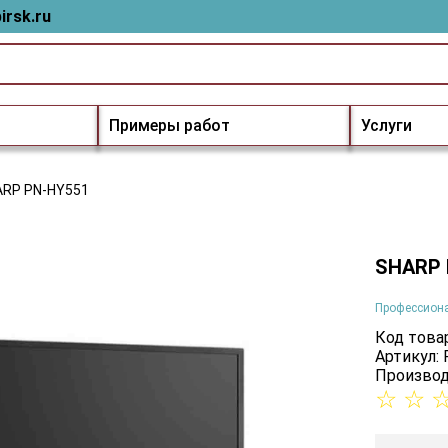
irsk.ru
Примеры работ
Услуги
ARP PN-HY551
SHARP 
Профессион
Код товар
Артикул:
Производ
☆
☆