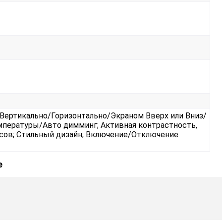
а Вертикально/Горизонтально/Экраном Вверх или Вниз/
мпературы/Авто димминг; Активная контрастность,
усов; Стильный дизайн; Включение/Отключение
е