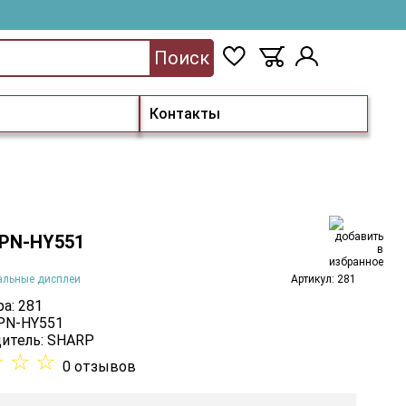
Поиск
Контакты
PN-HY551
альные дисплеи
Артикул: 281
а: 281
 PN-HY551
итель:
SHARP
☆
☆
☆
0 отзывов