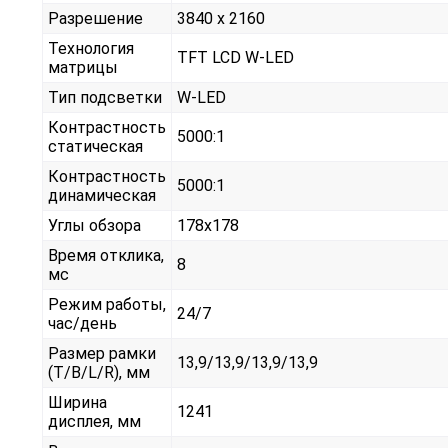
Разрешение
3840 x 2160
Технология
TFT LCD W-LED
матрицы
Тип подсветки
W-LED
Контрастность
5000:1
статическая
Контрастность
5000:1
динамическая
Углы обзора
178x178
Время отклика,
8
мс
Режим работы,
24/7
час/день
Размер рамки
13,9/13,9/13,9/13,9
(T/B/L/R), мм
Ширина
1241
дисплея, мм