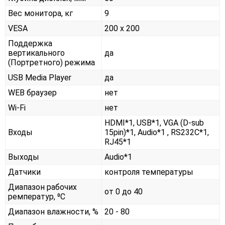
Вес монитора, кг
9
VESA
200 x 200
Поддержка
вертикального
да
(Портретного) режима
USB Media Player
да
WEB браузер
нет
Wi-Fi
нет
HDMI*1, USB*1, VGA (D-sub
Входы
15pin)*1, Audio*1 , RS232С*1,
RJ45*1
Выходы
Audio*1
Датчики
контроля температуры
Диапазон рабочих
от 0 до 40
ремператур, ⁰С
Диапазон влажности, %
20 - 80