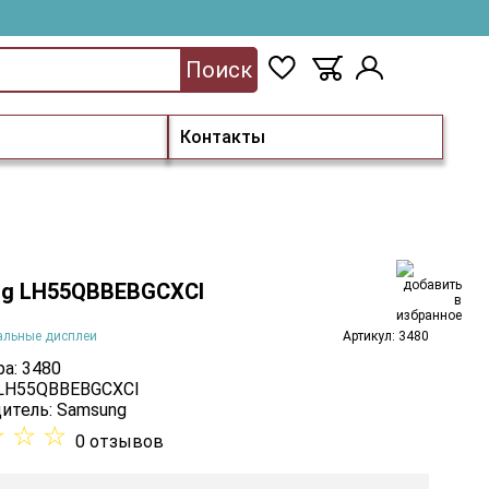
Поиск
Контакты
g LH55QBBEBGCXCI
альные дисплеи
Артикул: 3480
а: 3480
 LH55QBBEBGCXCI
итель:
Samsung
☆
☆
☆
0 отзывов