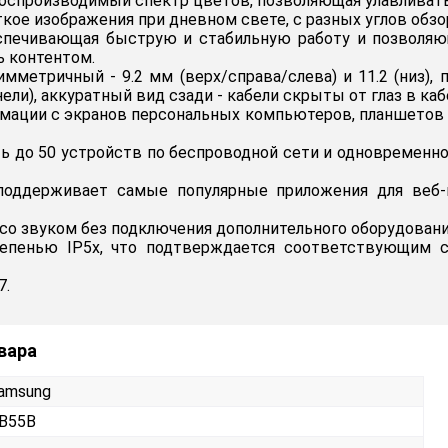
я воспроизводимый спектр цветов, позволяющая улавливат
кое изображения при дневном свете, с разных углов обзо
беспечивающая быструю и стабильную работу и позволяю
 контентом.
мметричный - 9.2 мм (верх/справа/слева) и 11.2 (низ), 
ели), аккуратный вид сзади - кабели скрыты от глаз в каб
рмации с экранов персональных компьютеров, планшетов 
ь до 50 устройств по беспроводной сети и одновременн
поддерживает самые популярные приложения для веб-
о звуком без подключения дополнительного оборудовани
епенью IP5x, что подтверждается соответствующим с
7.
вара
amsung
B55B