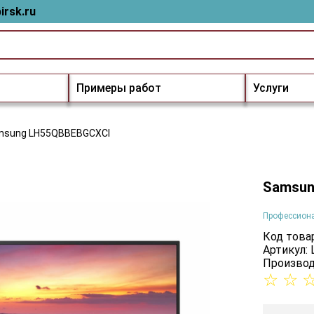
irsk.ru
Примеры работ
Услуги
msung LH55QBBEBGCXCI
Samsun
Профессион
Код товар
Артикул:
Производ
☆
☆