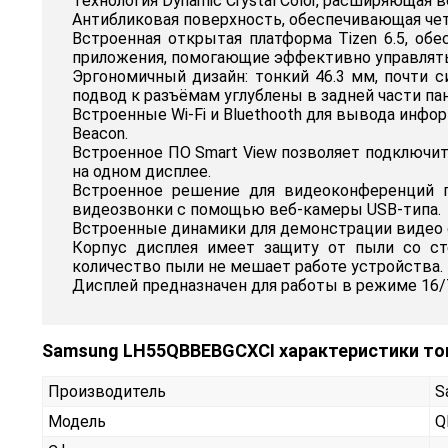
Технология Dynamic Crystal Color, расширяюща
Антибликовая поверхность, обеспечивающая чет
Встроенная открытая платформа Tizen 6.5, о
приложения, помогающие эффективно управлять
Эргономичный дизайн: тонкий 46.3 мм, почти си
подвод к разъёмам углублены в задней части пан
Встроенные Wi-Fi и Bluethooth для вывода инфо
Beacon.
Встроенное ПО Smart View позволяет подключит
на одном дисплее.
Встроенное решение для видеоконференций 
видеозвонки с помощью веб-камеры USB-типа.
Встроенные динамики для демонстрации видео с
Корпус дисплея имеет защиту от пыли со ст
количество пыли не мешает работе устройства.
Дисплей предназначен для работы в режиме 16/
Samsung LH55QBBEBGCXCI характеристики то
Производитель
S
Модель
Q