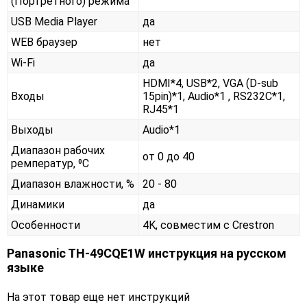
(Портретного) режима
USB Media Player
да
WEB браузер
нет
Wi-Fi
да
HDMI*4, USB*2, VGA (D-sub
Входы
15pin)*1, Audio*1 , RS232С*1,
RJ45*1
Выходы
Audio*1
Диапазон рабочих
от 0 до 40
ремператур, ⁰С
Диапазон влажности, %
20 - 80
Динамики
да
Особенности
4K, совместим с Crestron
Panasonic TH-49CQE1W инструкция на русском
языке
На этот товар еще нет инструкций