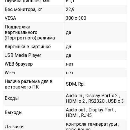
Глубина дисплея, мм
61,1
Вес монитора, кг
22,9
VESA
300 x 300
Поддержка
вертикального
да
(Портретного) режима
Картинка в картинке
да
USB Media Player
да
WEB браузер
нет
Wi-Fi
нет
Наличе разъема для в
SDM, Rpi
встраемого ПК
Audio In , Display Port x 2 ,
Входы
HDMI x 2 , RS232С , USB x 3
Audio out , Display Port ,
Выходы
HDMI , RJ45
контроля температуры ,
Датчики
освещения