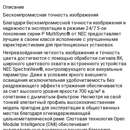
Описание
Бескомпромиссная точность изображения
Благодаря бескомпромиссной точности изображения и
надежности эксплуатации в режиме 24/7 5-ое
поколение серии Р MultiSync® от NEC предоставляет
лучшее в своем классе исполнение с улучшенными
характеристиками для претенциозных установок.
Непревзойденная четкость изображения и точность
цвета достигаются с помощью обработки сигнала 8K,
широкого цветового охвата и встроенного устройства
NEC SpectraView®, контролирующего все визуальные
параметры. Даже в условиях яркого внешнего
освещения исключительная удобочитаемость без
раздражающего эффекта отражения обеспечивается
за счет высокого уровня яркости 700 кд/м² в
сочетании с дымчатым фильтром. Несмотря на свой
тонкий элегантный профиль высококачественная
модель пригодна для эксплуатации в общественных
местах благодаря огнезадерживающей
цельнометаллической раме. Слотовая технология Open
Modular Intelligence (OMi) обеспечивает
индивидуальные рекламные решения благодаря