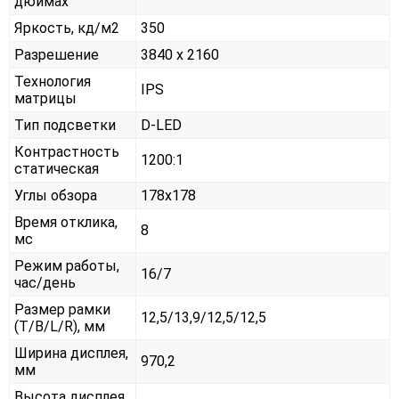
дюймах
Яркость, кд/м2
350
Разрешение
3840 x 2160
Технология
IPS
матрицы
Тип подсветки
D-LED
Контрастность
1200:1
статическая
Углы обзора
178x178
Время отклика,
8
мс
Режим работы,
16/7
час/день
Размер рамки
12,5/13,9/12,5/12,5
(T/B/L/R), мм
Ширина дисплея,
970,2
мм
Высота дисплея,