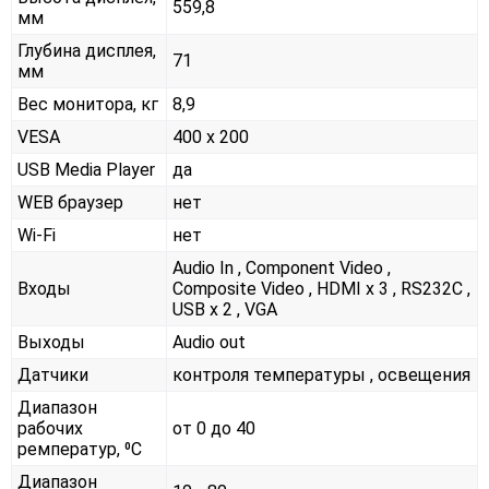
559,8
мм
Глубина дисплея,
71
мм
Вес монитора, кг
8,9
VESA
400 x 200
USB Media Player
да
WEB браузер
нет
Wi-Fi
нет
Audio In , Component Video ,
Входы
Composite Video , HDMI x 3 , RS232С ,
USB x 2 , VGA
Выходы
Audio out
Датчики
контроля температуры , освещения
Диапазон
рабочих
от 0 до 40
ремператур, ⁰С
Диапазон