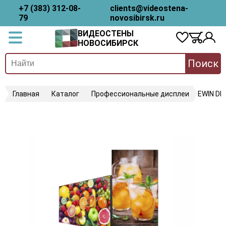
+7 (383) 312-08-
clients@videostena-
79
novosibirsk.ru
ВИДЕОСТЕНЫ
НОВОСИБИРСК
Поиск
Главная
Каталог
Профессиональные дисплеи
EWIN DP