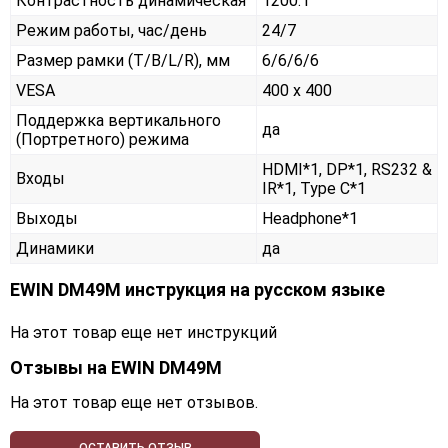
Контрастность динамическая
1200:1
Режим работы, час/день
24/7
Размер рамки (T/B/L/R), мм
6/6/6/6
VESA
400 x 400
Поддержка вертикального
да
(Портретного) режима
HDMI*1, DP*1, RS232 &
Входы
IR*1, Type C*1
Выходы
Headphone*1
Динамики
да
EWIN DM49M инструкция на русском языке
На этот товар еще нет инструкций
Отзывы на
EWIN DM49M
На этот товар еще нет отзывов.