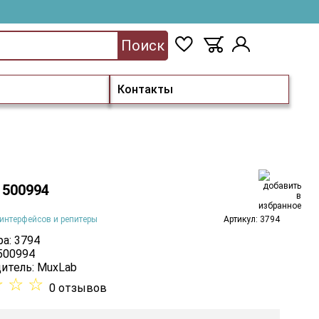
Поиск
Контакты
 500994
интерфейсов и репитеры
Артикул: 3794
а: 3794
 500994
итель:
MuxLab
☆
☆
☆
0 отзывов