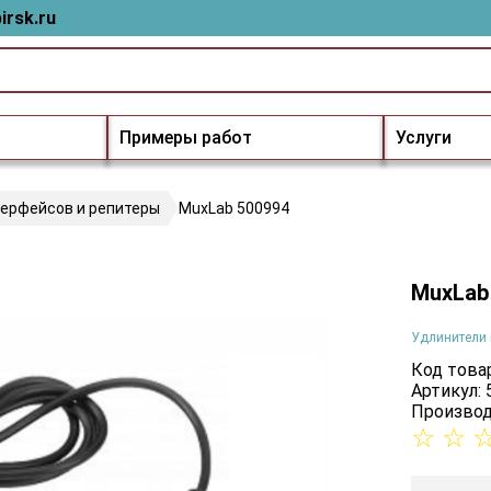
irsk.ru
Примеры работ
Услуги
терфейсов и репитеры
MuxLab 500994
MuxLab
Удлинители 
Код товар
Артикул:
Производ
☆
☆