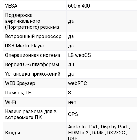
VESA
600 x 400
Поддержка
вертикального
да
(Портретного) режима
Встроенный процессор
да
USB Media Player
да
Операционная система
LG webOS
Версия OS/платформы
4.1
Установка приложений
да
WEB браузер
webRTC
Память, ГБ
8
Wi-Fi
нет
Наличе разъема для в
OPS
встраемого ПК
Audio In , DVI , Display Port ,
Входы
HDMI x 2 , RJ45 , RS232С ,
USB