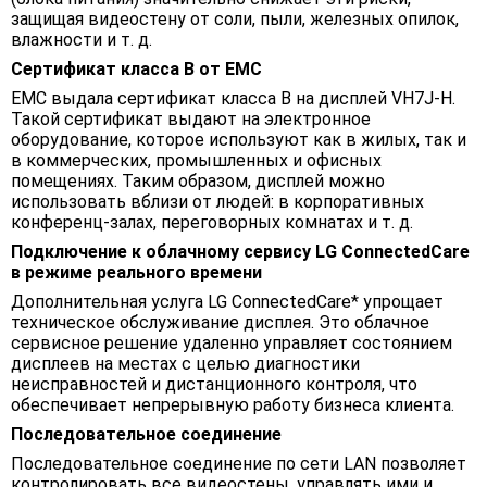
защищая видеостену от соли, пыли, железных опилок,
влажности и т. д.
Сертификат класса B от EMC
ЕМС выдала сертификат класса B на дисплей VH7J-H.
Такой сертификат выдают на электронное
оборудование, которое используют как в жилых, так и
в коммерческих, промышленных и офисных
помещениях. Таким образом, дисплей можно
использовать вблизи от людей: в корпоративных
конференц-залах, переговорных комнатах и т. д.
Подключение к облачному сервису LG ConnectedCare
в режиме реального времени
Дополнительная услуга LG ConnectedCare* упрощает
техническое обслуживание дисплея. Это облачное
сервисное решение удаленно управляет состоянием
дисплеев на местах с целью диагностики
неисправностей и дистанционного контроля, что
обеспечивает непрерывную работу бизнеса клиента.
Последовательное соединение
Последовательное соединение по сети LAN позволяет
контролировать все видеостены, управлять ими и