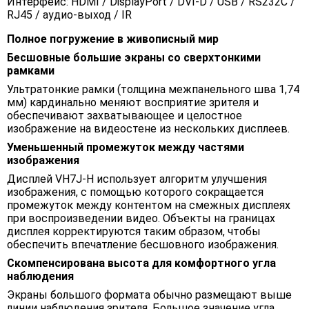
Интерфейс: HDMI / DisplayPort / DVI-D / USB / RS232C /
RJ45 / аудио-выход / IR
Полное погружение в живописный мир
Бесшовные большие экраны со сверхтонкими
рамками
Ультратонкие рамки (толщина межпанельного шва 1,74
мм) кардинально меняют восприятие зрителя и
обеспечивают захватывающее и целостное
изображение на видеостене из нескольких дисплеев.
Уменьшенный промежуток между частями
изображения
Дисплей VH7J-H использует алгоритм улучшения
изображения, с помощью которого сокращается
промежуток между контентом на смежных дисплеях
при воспроизведении видео. Объекты на границах
дисплея корректируются таким образом, чтобы
обеспечить впечатление бесшовного изображения.
Скомпенсирована высота для комфортного угла
наблюдения
Экраны большого формата обычно размещают выше
линии наблюдения зрителя. Большое значение угла