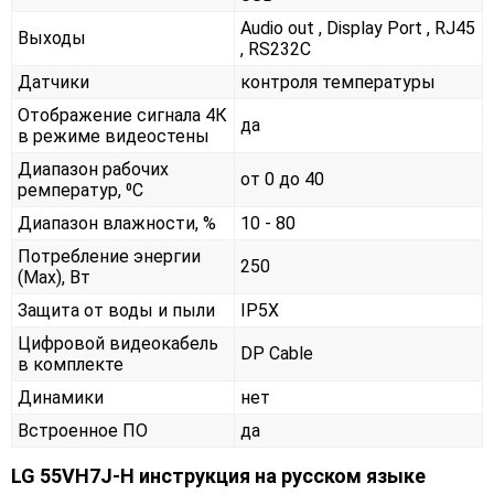
Audio out , Display Port , RJ45
Выходы
, RS232С
Датчики
контроля температуры
Отображение сигнала 4К
да
в режиме видеостены
Диапазон рабочих
от 0 до 40
ремператур, ⁰С
Диапазон влажности, %
10 - 80
Потребление энергии
250
(Max), Вт
Защита от воды и пыли
IP5X
Цифровой видеокабель
DP Cable
в комплекте
Динамики
нет
Встроенное ПО
да
LG 55VH7J-H инструкция на русском языке