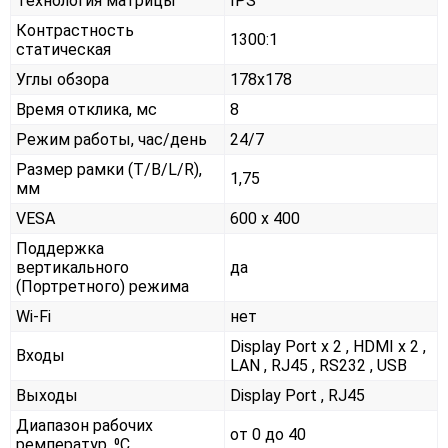
Технология матрицы
IPS
Контрастность
1300:1
статическая
Углы обзора
178x178
Время отклика, мс
8
Режим работы, час/день
24/7
Размер рамки (T/B/L/R),
1,75
мм
VESA
600 x 400
Поддержка
вертикального
да
(Портретного) режима
Wi-Fi
нет
Display Port x 2 , HDMI x 2 ,
Входы
LAN , RJ45 , RS232 , USB
Выходы
Display Port , RJ45
Диапазон рабочих
от 0 до 40
ремператур, ⁰С