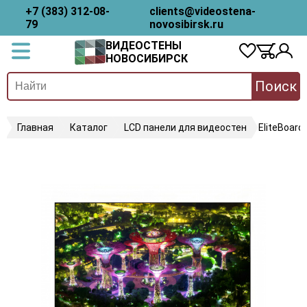
+7 (383) 312-08-
clients@videostena-
79
novosibirsk.ru
ВИДЕОСТЕНЫ
НОВОСИБИРСК
Поиск
Главная
Каталог
LCD панели для видеостен
EliteBoard