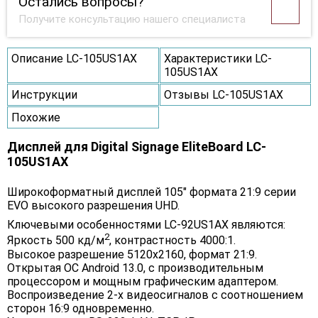
Остались вопросы?
Получите консультацию нашего специалиста
Описание LC-105US1AX
Характеристики LC-
105US1AX
Инструкции
Отзывы LC-105US1AX
Похожие
Дисплей для Digital Signage EliteBoard LC-
105US1AX
Широкоформатный дисплей 105" формата 21:9 серии
EVO высокого разрешения UHD.
Ключевыми особенностями LC-92US1AX являются:
2
Яркость 500 кд/м
, контрастность 4000:1.
Высокое разрешение 5120х2160, формат 21:9.
Открытая ОС Android 13.0, c производительным
процессором и мощным графическим адаптером.
Воспроизведение 2-х видеосигналов с соотношением
сторон 16:9 одновременно.