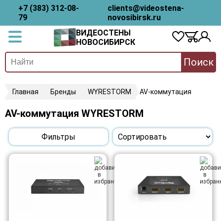
+7 (383) 312-08-
clients@videostena-
79
novosibirsk.ru
ВИДЕОСТЕНЫ
НОВОСИБИРСК
Поиск
Главная
Бренды
WYRESTORM
AV-коммутация
AV-коммутация WYRESTORM
Фильтры